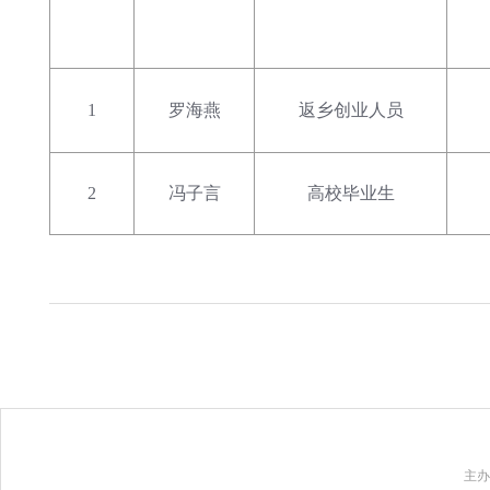
1
罗海燕
返乡创业人员
2
冯子言
高校毕业生
主