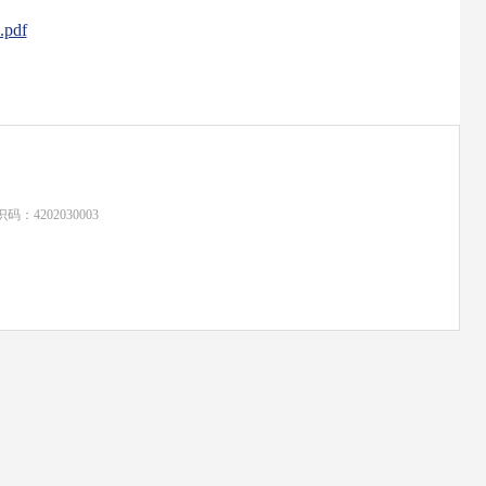
df
：4202030003