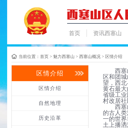
首页
资讯西塞山
当前位置：
首页
>
魅力西塞山
>
西塞山概况
>
区情介绍
西塞
区情介绍
区和团城
望，西北
区情介绍
黄石最大
省级工业
村改居社
自然地理
西塞
的古人类
历史沿革
一
的世界
土上播洒