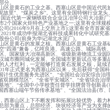
部分。
山区是黄石的工业之基。西塞山区是中国近代民
泥故里
”
、
“
煤炭之乡
”
。这里有全国特钢行业龙头
中国近代第一家钢铁联合企业汉冶萍公司大冶新厂
市2个国家火炬特色产业基地之一;这里有全球规
公司(2016年9月在上交所上市);这里有全市首
(2021年成功申报湖北省科技成果转化中试研究基
股份公司(前身为华记湖北水泥厂)。
山区是黄石的发展之核。西塞山区是黄石工业基
空
“
四港
”
兼备，亿吨良港、高速公路、城际高铁、
区、国家级大冶湖高新区、省级新港物流工业园
汉城市圈同城化发展、全国城市更新试点等多重
的人才红利，一定能够打造黄石发展之核，延续
001年正式更名为西塞山区
以来，
先后获得
“全国
全国计生优质服务先进区”、“全国社会治安综合治
全省双拥模范区”、“全省平安城区”、“全省综合治理
基地”、“全国中小学校责任督学挂牌督导创新县(市
中国西塞山端午节俗传承基地” 、“全国法治县(市
，西塞山区上下不断
发挥和拓展比较优势，
着力
总部为重点，总部经济、块状经济等产业为支撑