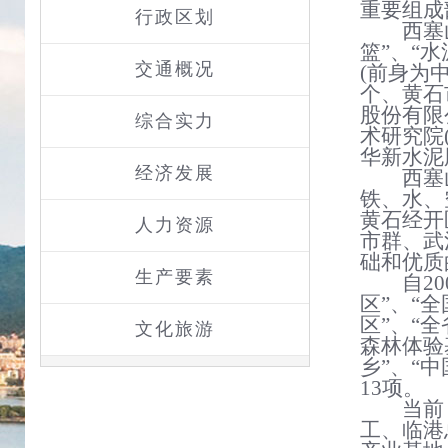
重要组成
行政区划
西塞
篮
”
、
“
水
交通概况
(前身为
个、黄石
股份有限
综合实力
术研究院
华新水泥
经济发展
西塞
铁、水、
黄石经开
人力资源
市群、武
础和优质
生产要素
自
2
区”、“
区”、“
文化旅游
森林体验
乡”、“
13
项。
当前
工、临港