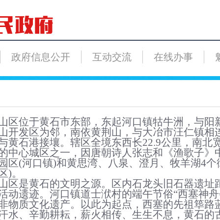
政府信息公开
互动交流
在线办事
山区
位于黄石市东部
，东起河口镇牯牛洲，与阳
山开发区为邻，南依黄荆山，与大冶市汪仁镇相
与黄石港接壤。
辖区
全境东西长
22.9公里，南北
的中心城区之一
，
因唐朝诗人张志和《渔歌子》
园区(河口镇)和黄思湾、八泉、澄月、牧羊湖4个街
区)
。
山区是黄石的文明之源。区内石龙头旧石器遗址
活动遗迹。河口镇道士洑村的端午节俗
“
西塞神舟
非物质文化遗产。以此为起点，
西塞
的先祖筚路
汗水、辛勤耕耘，薪火相传、生生不息，黄石的