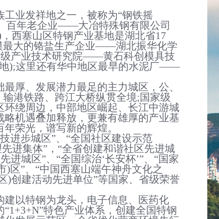
族工业发祥地之一，被称为
“
钢铁摇
、百年老企业
——
大冶特殊钢有限公司
)，西塞山区特钢产业基地是湖北省17
模最大的铬盐生产企业
——
湖北振华化学
家省级产业技术研究院
——
黄石科创模具技
地);这里还有华中地区最早的水泥厂
——
础最厚、发展潜力最足的主力城区，公、
输港铁路、跨江大桥纵贯全境;国家级
区环绕周边，中部地区崛起、长江中游城
战略机遇叠加释放，更兼有雄厚的产业基
百年荣光，谱写新的辉煌。
科技进步城区”、“全国社区建设示范
理先进集体”，“全省创建和谐社区先进城
先进城区”、“全国综治‘长安杯’”、“国家
)区”
、
“中国西塞山端午神舟文化之
、区)创建活动先进单位”等国家、省级荣誉
构建
以特钢为龙头，电子信息、医药化
的
“
1+3+N
”
特色产业体系，
创建
全国特钢