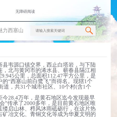
无障碍阅读
魅力西塞山
新县韦源口镇交界，西止白塔岩，与下陆
连，北与黄冈市的浠水县、蕲春县隔江相
宽9.945公里，总面积
112.47
平方公里，
是
中的
“
西塞山前白鹭飞
”
而得名。现辖1个
道，共31个城市社区、10个
村(含1个
距今
28.4万年，是黄石地区迄今发现最早
会
”
传承了2000多年，是目前黄石地区唯
蓝缕启山林、栉风沐雨砥砺行，在这片热
古矿冶文化、青铜文化等成为华夏文明的