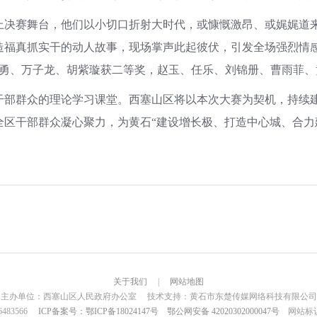
决赛舞台，他们以小切口折射大时代，或慷慨激昂、或娓娓道
造福真抓实干的动人故事，现场掌声此起彼伏，引发全场强烈情感
程勇、万子龙、胡紫璇获二等奖，赵玉、任乐、刘锦册、曹雨菲、
群众的理论学习课堂。西塞山区将以本次大赛为契机，持续建
区干部群众凝心聚力，为黄石“建设增长极、打造中心城、合力
关于我们
|
网站地图
主办单位：西塞山区人民政府办公室 技术支持：黄石市东楚传媒网络科技有限公司
6483566
ICP备案号：鄂ICP备18024147号
鄂公网安备 42020302000047号
网站标识码